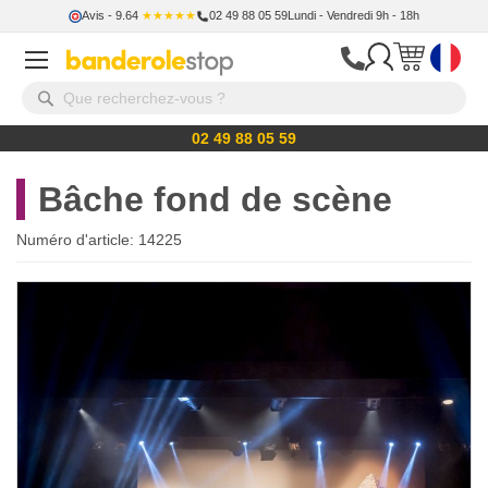
Avis
- 9.64
★★★★★
02 49 88 05 59
Lundi - Vendredi 9h - 18h
02 49 88 05 59
Bâche fond de scène
Numéro d'article:
14225
Skip
to
the
end
of
the
images
gallery