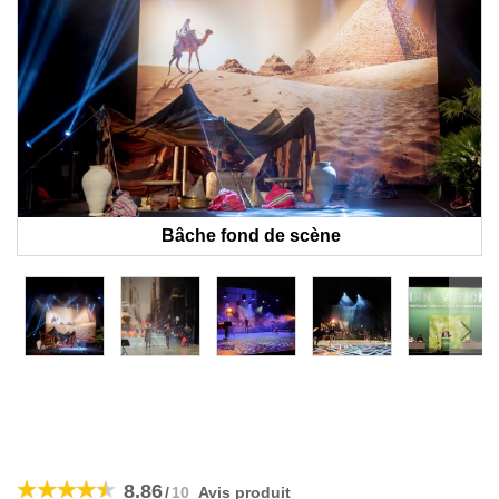
Bâche fond de scène
Skip
to
8.86
/
10
Avis produit