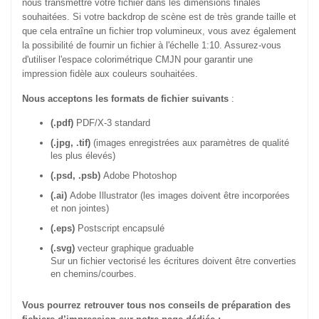
nous transmettre votre fichier dans les dimensions finales
souhaitées. Si votre backdrop de scène est de très grande taille et
que cela entraîne un fichier trop volumineux, vous avez également
la possibilité de fournir un fichier à l'échelle 1:10. Assurez-vous
d'utiliser l'espace colorimétrique CMJN pour garantir une
impression fidèle aux couleurs souhaitées.
Nous acceptons les formats de fichier suivants
:
(.pdf)
PDF/X-3 standard
(.jpg, .tif)
(images enregistrées aux paramètres de qualité
les plus élevés)
(.psd, .psb)
Adobe Photoshop
(.ai)
Adobe Illustrator (les images doivent être incorporées
et non jointes)
(.eps)
Postscript encapsulé
(.svg)
vecteur graphique graduable
Sur un fichier vectorisé les écritures doivent être converties
en chemins/courbes.
Vous pourrez retrouver tous nos conseils de préparation des