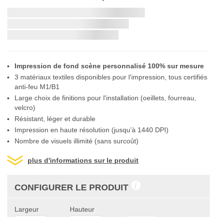
the
beginning
Livraison la plus rapide:
of
the
si vous commandez dans les
images
gallery
Impression de fond scène personnalisé 100% sur mesure
3 matériaux textiles disponibles pour l'impression, tous certifiés
anti-feu M1/B1
Large choix de finitions pour l'installation (oeillets, fourreau,
velcro)
Résistant, léger et durable
Impression en haute résolution (jusqu’à 1440 DPI)
Nombre de visuels illimité (sans surcoût)
plus d'informations sur le produit
CONFIGURER LE PRODUIT
Largeur
Hauteur