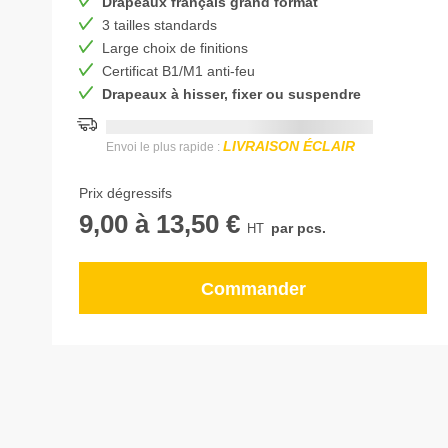
Drapeaux français grand format
3 tailles standards
Large choix de finitions
Certificat B1/M1 anti-feu
Drapeaux à hisser, fixer ou suspendre
Date de livraison la plus rapide:
DD.MM.YYYY
LIVRAISON ÉCLAIR
Envoi le plus rapide :
Prix dégressifs
9,00
à
13,50 €
par pcs.
Commander