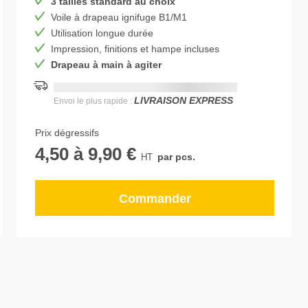
3 tailles standard au choix
Voile à drapeau ignifuge B1/M1
Utilisation longue durée
Impression, finitions et hampe incluses
Drapeau à main à agiter
Date de livraison la plus rapide:
DD.MM.YYYY
LIVRAISON EXPRESS
Envoi le plus rapide :
Prix dégressifs
4,50
à
9,90 €
par pcs.
Commander