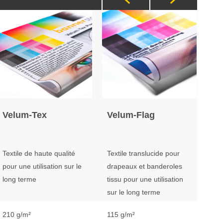
Velum-Tex
Velum-Flag
Ve
Ba
Textile de haute qualité
Textile translucide pour
Tis
pour une utilisation sur le
drapeaux et banderoles
rét
long terme
tissu pour une utilisation
sur le long terme
210 g/m²
115 g/m²
195