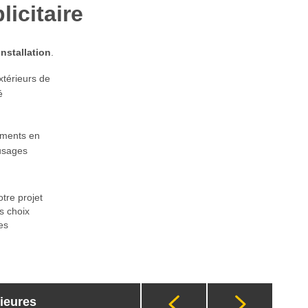
icitaire
nstallation
.
xtérieurs de
é
nements en
 usages
tre projet
s choix
es
rieures