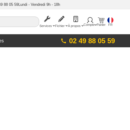
49 88 05 59
Lundi - Vendredi 9h - 18h
Compte
Panier
FR
Services
Fichier
À propos
02 49 88 05 59
es