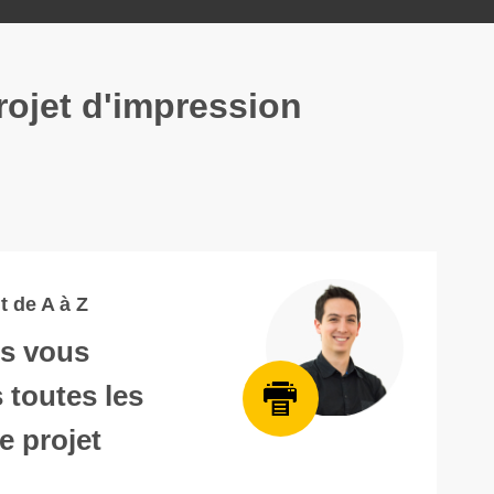
rojet d'impression
 de A à Z
rs vous
 toutes les
e projet