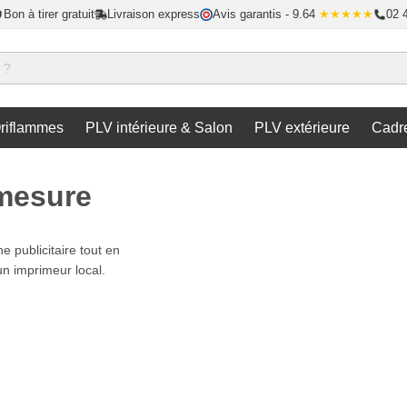
Bon à tirer gratuit
Livraison express
Avis garantis
- 9.64
★★★★★
02 
riflammes
PLV intérieure & Salon
PLV extérieure
Cadr
 mesure
e publicitaire tout en
 imprimeur local.