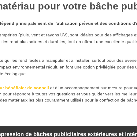
tériau pour votre bâche publ
épend principalement de l'utilisation prévue et des conditions d'i
tempéries (pluie, vent et rayons UV), sont idéales pour des affichages e
es rend plus solides et durables, tout en offrant une excellente qualit
 ce qui les rend faciles à manipuler et à installer, surtout pour des évé
r impact environnemental réduit, en font une option privilégiée pour des
te écologique.
ur bénéficier de conseil
et d’un accompagnement sur mesure pour vo
on pour répondre à toutes vos questions et vous guider vers les meilleur
f des matériaux les plus couramment utilisés pour la confection de bâch
pression de bâches publicitaires extérieures et inté