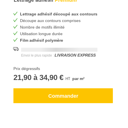
Lettrage adhésif
Premium
Lettrage adhésif découpé aux contours
Découpe aux contours comprises
Nombre de motifs illimité
Utilisation longue durée
Film adhésif polymère
Date de livraison la plus rapide:
DD.MM.YYYY
LIVRAISON EXPRESS
Envoi le plus rapide :
Prix dégressifs
21,90
à
34,90 €
par m²
Commander