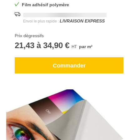
Film adhésif polymère
Date de livraison la plus rapide:
DD.MM.YYYY
LIVRAISON EXPRESS
Envoi le plus rapide :
Prix dégressifs
21,43
à
34,90 €
par m²
Commander