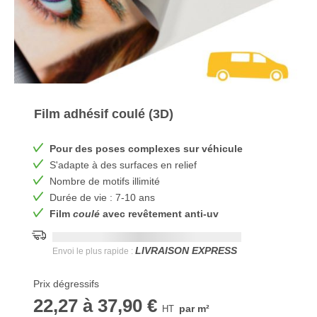
Film adhésif coulé (3D)
Pour des poses complexes sur véhicule
S'adapte à des surfaces en relief
Nombre de motifs illimité
Durée de vie : 7-10 ans
Film
coulé
avec revêtement anti-uv
Date de livraison la plus rapide:
DD.MM.YYYY
LIVRAISON EXPRESS
Envoi le plus rapide :
Prix dégressifs
22,27
à
37,90 €
par m²