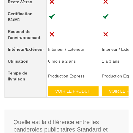
Recto-Verso
Certification
B1/M1
Respect de
l'environnement
Intérieur/Extérieur
Intérieur / Extérieur
Intérieur / Extéri
Utilisation
6 mois à 2 ans
1 à 3 ans
Temps de
Production Express
Production Expr
livraison
VOIR LE PRODUIT
VOIR LE P
Quelle est la différence entre les
banderoles publicitaires Standard et