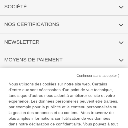
Demande par e-mail
FAQ Fichiers graphiques
SOCIÉTÉ
Contrôle des fichiers
Blog
Respect de l’environnement
Qui sommes-nous ?
NOS CERTIFICATIONS
Questions courantes
Mentions légales
Télécharger un gabarit
NEWSLETTER
CGV
Obtenir des échantillons
Protection des données
S'abonner
/
Se désabonner
MOYENS DE PAIEMENT
Réclamation
Déclaration d'accessibilité
〉
Continuer sans accepter
LIVRAISON
Nous utilisons des cookies sur notre site web. Certains
d'entre eux sont nécessaires d'un point de vue technique,
tandis que d'autres nous aident à améliorer ce site et votre
expérience. Les données personnelles peuvent être traitées,
par exemple pour la publicité et le contenu personnalisés ou
la gestion des annonces et du contenu. Vous trouverez de
plus amples informations sur l'utilisation de vos données
Les offres de banderolestop s’adressent à une clientèle professionnelle (B2B)
uniquement. Tous les prix indiqués sur le site sont des prix hors taxes (H.T.). Ce site
dans notre
déclaration de confidentialité
. Vous pouvez à tout
s’adresse à une clientèle d’entreprises, d’agences évènementielles ou de