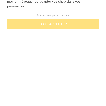
moment révoquer ou adapter vos choix dans vos
communication et d’administrations publiques. Tous droits réservés.
paramètres.
Rétractation
Gérer les paramètres
TOUT ACCEPTER
Copyright © 2026 bannerstop GmbH