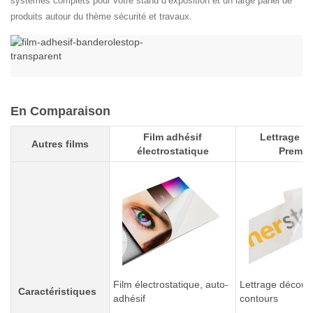
systèmes complets pour votre stand d’exposition et un large panel de
produits autour du thème sécurité et travaux.
En Comparaison
Film adhésif
Lettrage a
Autres films
électrostatique
Premi
Film électrostatique, auto-
Lettrage découp
Caractéristiques
adhésif
contours