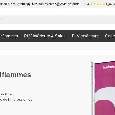
Bon à tirer gratuit
Livraison express
Avis garantis
- 9.64
★★★★★
02 
riflammes
PLV intérieure & Salon
PLV extérieure
Cadr
riflammes
seillons
 de l'impression de