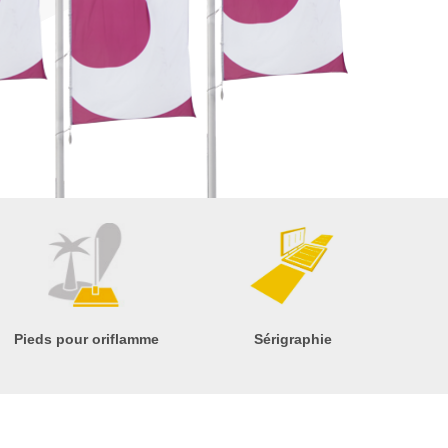
Pieds pour oriflamme
Sérigraphie