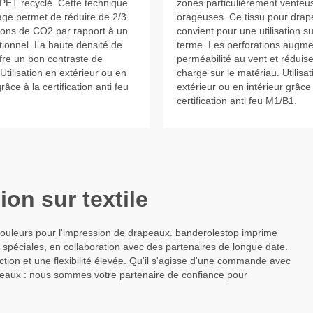
 PET recyclé. Cette technique
zones particulièrement venteu
age permet de réduire de 2/3
orageuses. Ce tissu pour dra
ions de CO2 par rapport à un
convient pour une utilisation su
itionnel. La haute densité de
terme. Les perforations augme
ffre un bon contraste de
perméabilité au vent et réduise
Utilisation en extérieur ou en
charge sur le matériau. Utilisa
grâce à la certification anti feu
extérieur ou en intérieur grâce 
certification anti feu M1/B1.
on sur textile
 couleurs pour l'impression de drapeaux. banderolestop imprime
spéciales, en collaboration avec des partenaires de longue date.
ction et une flexibilité élevée. Qu'il s'agisse d'une commande avec
peaux : nous sommes votre partenaire de confiance pour