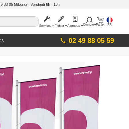
49 88 05 59
Lundi - Vendredi 9h - 18h
Compte
Panier
FR
Services
Fichier
À propos
02 49 88 05 59
es