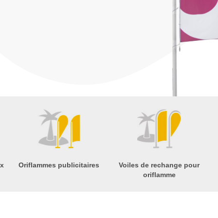
ux
Oriflammes publicitaires
Voiles de rechange pour
oriflamme