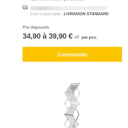
Date de livraison la plus rapide:
DD.MM.YYYY
LIVRAISON STANDARD
Envoi le plus rapide :
Prix dégressifs
34,90
à
39,90 €
par pcs.
Commander