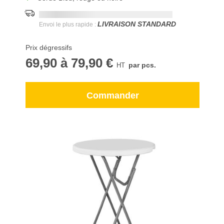
Date de livraison la plus rapide:
DD.MM.YYYY
LIVRAISON STANDARD
Envoi le plus rapide :
Prix dégressifs
69,90
à
79,90 €
par pcs.
Commander