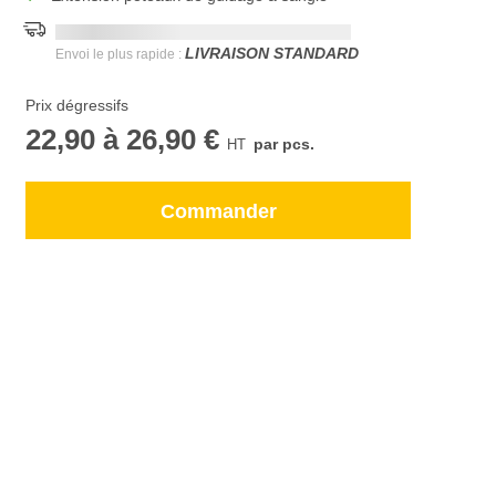
Date de livraison la plus rapide:
DD.MM.YYYY
LIVRAISON STANDARD
Envoi le plus rapide :
Prix dégressifs
22,90
à
26,90 €
par pcs.
Commander