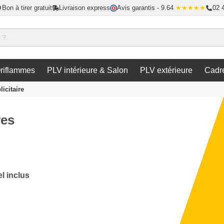
Bon à tirer gratuit
Livraison express
Avis garantis
- 9.64
★★★★★
02 
riflammes
PLV intérieure & Salon
PLV extérieure
Cadr
licitaire
res
l inclus