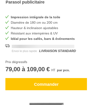
Parasol publicitaire
Impression intégrale de la toile
Diamètre de 180 cm ou 200 cm
Hauteur & inclinaison ajustables
Résistant aux intempéries & UV
Idéal pour les cafés, bars & événements
Date de livraison la plus rapide:
DD.MM.YYYY
LIVRAISON STANDARD
Envoi le plus rapide :
Prix dégressifs
79,00
à
109,00 €
par pcs.
Commander