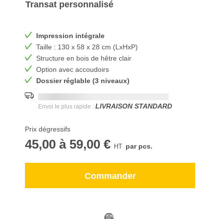
Transat personnalisé
Impression intégrale
Taille : 130 x 58 x 28 cm (LxHxP)
Structure en bois de hêtre clair
Option avec accoudoirs
Dossier réglable (3 niveaux)
Date de livraison la plus rapide:
DD.MM.YYYY
LIVRAISON STANDARD
Envoi le plus rapide :
Prix dégressifs
45,00
à
59,00 €
par pcs.
Commander