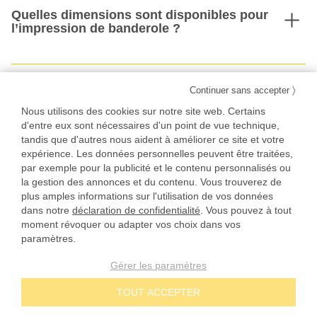
Quelles dimensions sont disponibles pour
l’impression de banderole ?
Quels sont les délais d'impression et de
〉
Continuer sans accepter
livraison ?
Nous utilisons des cookies sur notre site web. Certains
d'entre eux sont nécessaires d'un point de vue technique,
tandis que d'autres nous aident à améliorer ce site et votre
expérience. Les données personnelles peuvent être traitées,
Les banderoles publicitaires sont-elles
par exemple pour la publicité et le contenu personnalisés ou
livrées pliées ou roulées ?
la gestion des annonces et du contenu. Vous trouverez de
plus amples informations sur l'utilisation de vos données
dans notre
déclaration de confidentialité
. Vous pouvez à tout
moment révoquer ou adapter vos choix dans vos
paramètres.
Les banderoles sont-elles résistantes aux
intempéries ?
Gérer les paramètres
TOUT ACCEPTER