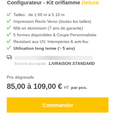
Configurateur - Kit oriflamme
Deluxe
Tailles : de 1.60 m à 5.10 m
Impression Recto Verso (toutes les tailles)
Mât en aluminium (7 ans de garantie)
5 formes disponibles & Coupe Personnalisée
Resistant aux UV, Intempéries & anti-feu
Utilisation long terme (~ 5 ans)
Date de livraison la plus rapide:
DD.MM.YYYY
LIVRAISON STANDARD
Envoi le plus rapide :
Prix dégressifs
85,00
à
109,00 €
par pcs.
Commander