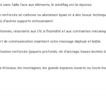
é sans faille face aux éléments, le windflag est la réponse.
 renforcés en carbone ou aluminium épais et à des tissus techniq
 où d'autres supports échoueraient.
ionnés, résistants aux UV, à l'humidité et aux contraintes mécaniqu
rt de communication maintient votre message déployé et lisible.
ation renforcés (piquets profonds, vis d'ancrage, bases lestées lour
s littoraux, les montagnes, les grands espaces ouverts ou toute ins