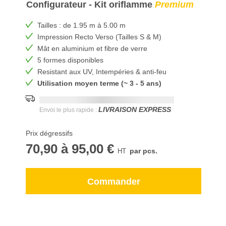
Configurateur - Kit oriflamme
Premium
Tailles : de 1.95 m à 5.00 m
Impression Recto Verso (Tailles S & M)
Mât en aluminium et fibre de verre
5 formes disponibles
Resistant aux UV, Intempéries & anti-feu
Utilisation moyen terme (~ 3 - 5 ans)
Date de livraison la plus rapide:
DD.MM.YYYY
LIVRAISON EXPRESS
Envoi le plus rapide :
Prix dégressifs
70,90
à
95,00 €
par pcs.
Commander