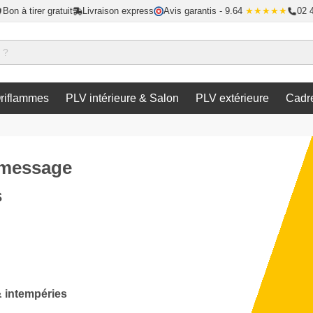
Bon à tirer gratuit
Livraison express
Avis garantis
- 9.64
★★★★★
02 
riflammes
PLV intérieure & Salon
PLV extérieure
Cadr
e message
s
& intempéries