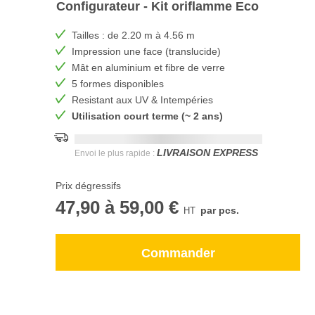
Configurateur - Kit oriflamme Eco
Tailles : de 2.20 m à 4.56 m
Impression une face (translucide)
Mât en aluminium et fibre de verre
5 formes disponibles
Resistant aux UV & Intempéries
Utilisation court terme (~ 2 ans)
Date de livraison la plus rapide:
DD.MM.YYYY
LIVRAISON EXPRESS
Envoi le plus rapide :
Prix dégressifs
47,90
à
59,00 €
par pcs.
Commander