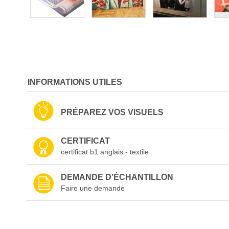
Skip
to
the
beginning
INFORMATIONS UTILES
of
the
images
PRÉPAREZ VOS VISUELS
gallery
CERTIFICAT
certificat b1 anglais - textile
DEMANDE D’ÉCHANTILLON
Faire une demande