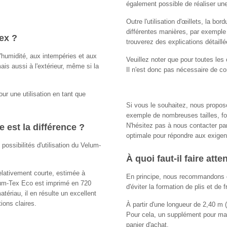
également possible de réaliser une
Outre l'utilisation d'œillets, la b
différentes manières, par exemple 
ex ?
trouverez des explications détaillée
l'humidité, aux intempéries et aux
Veuillez noter que pour toutes les 
ais aussi à l'extérieur, même si la
Il n'est donc pas nécessaire de co
our une utilisation en tant que
Si vous le souhaitez, nous propos
exemple de nombreuses tailles, fo
N'hésitez pas à nous contacter par
 est la différence ?
optimale pour répondre aux exigenc
 possibilités d'utilisation du Velum-
À quoi faut-il faire atte
elativement courte, estimée à
En principe, nous recommandons d'
elum-Tex Eco est imprimé en 720
d'éviter la formation de plis et de 
ériau, il en résulte un excellent
ions claires.
À partir d'une longueur de 2,40 m (
Pour cela, un supplément pour mar
panier d'achat.