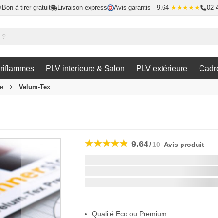
Bon à tirer gratuit
Livraison express
Avis garantis
- 9.64
★★★★★
02 
riflammes
PLV intérieure & Salon
PLV extérieure
Cadr
le
Velum-Tex
9.64
/
10
Avis produit
Livraison la plus rapide:
si vous commandez dans les
Qualité Eco ou Premium