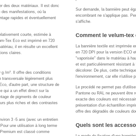
r des deux matériaux. Il est donc
Sur demande, la bannière peut éga
u des manifestations, où la
encombrant ne s'applique pas. Pen
montage rapides et éventuellement
s'affiche.
elativement courte, estimée à
Comment le velum-tex e
elum-Tex Eco est imprimé en 720
La bannière textile est imprimée e
ériau, il en résulte un excellent
en 720 DPI pour la version ECO et
ions claires.
"vaporisée" dans le matériau à hau
et est particulièrement résistant 
décolorer. De plus, cette techniqu
/m². Il offre des conditions
l'environnement, car elle n'utilise 
on transversale légèrement plus
co, d'autre part, une structure de
Le procédé ne permet pas d'utilise
e qui a un effet direct sur la
Pantone ou RAL ne peuvent être re
ntage de pigments de couleur
exacte des couleurs est nécessair
eurs plus riches et des contrastes
présentation d'un échantillon impr
offre des dégradés de couleurs do
viron 3 -5 ans (avec un entretien
Quels sont les accesso
Pour une utilisation à long terme
ex Premium est classé comme
Le mode de fixation d'une bannière