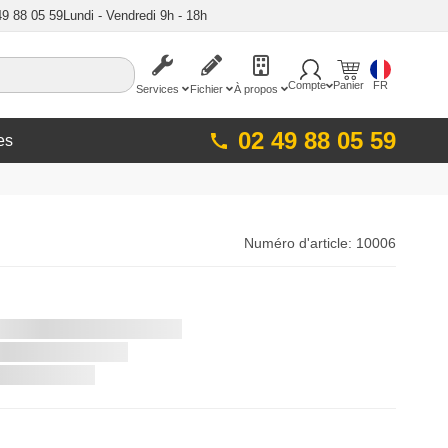
49 88 05 59
Lundi - Vendredi 9h - 18h
Compte
Panier
FR
Services
Fichier
À propos
02 49 88 05 59
es
Numéro d'article:
10006