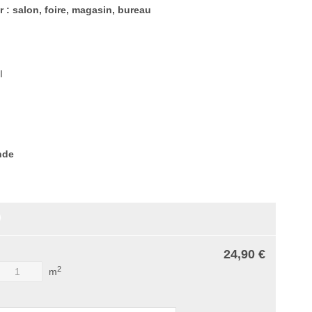
r : salon, foire, magasin, bureau
I
nde
24,90 €
2
m