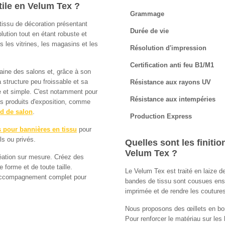
tile en Velum Tex ?
Grammage
 tissu de décoration présentant
Durée de vie
lution tout en étant robuste et
s les vitrines, les magasins et les
Résolution d'impression
Certification anti feu B1/M1
maine des salons et, grâce à son
 structure peu froissable et sa
Résistance aux rayons UV
de et simple. C'est notamment pour
Résistance aux intempéries
s produits d'exposition, comme
d de salon
.
Production Express
s pour bannières en tissu
pour
s ou privés.
Quelles sont les finiti
Velum Tex ?
réation sur mesure. Créez des
forme et de toute taille.
Le Velum Tex est traité en laize 
d’accompagnement complet pour
bandes de tissu sont cousues ens
imprimée et de rendre les coutures
Nous proposons des œillets en bor
Pour renforcer le matériau sur les 