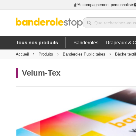
Accompagnement personnalisé
Tous nos produits
Banderoles
Drapeaux & O
Accueil
Produits
Banderoles Publicitaires
Bâche texti
Velum-Tex
Skip
to
the
end
of
the
images
gallery