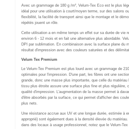
Avec un grammage de 180 g /m², Velum-Tex Eco est le plus lége
idéal pour une utilisation à court/moyen terme, sur des salons o
flexibilité, la facilité de transport ainsi que le montage et le dé
répétés jouent un rôle.
Cette utilisation a en même temps un effet sur sa durée de vie r
environ 6 - 12 mois et en fait une alternative plus abordable. V
DPI par sublimation. En combinaison avec la surface plane du mat
résultat d'impression avec des couleurs saturées et des délimitat
Velum Tex Premium
Le Velum-Tex Premium est plus lourd avec un grammage de 210 g 
optimales pour l'impression. D'une part, les fibres ont une secti
grande, donc une masse plus importante, que celle du matériau E
tissu plus étroite assure une surface plus fine et plus régulière, c
qualité d'impression. L'augmentation de la masse permet à dava
d'être absorbés par la surface, ce qui permet d'afficher des coul
plus nets.
Une résistance accrue aux UV et une longue durée, estimée à en
approprié) sont également dues à la densité élevée du matériau. 
dans des locaux à usage professionnel, notez que le Velum-T