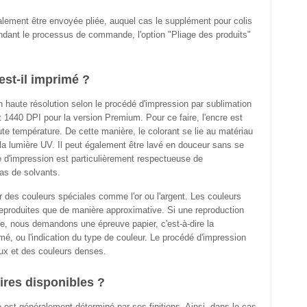
lement être envoyée pliée, auquel cas le supplément pour colis
dant le processus de commande, l'option "Pliage des produits"
st-il imprimé ?
n haute résolution selon le procédé d'impression par sublimation
 1440 DPI pour la version Premium. Pour ce faire, l'encre est
te température. De cette manière, le colorant se lie au matériau
à la lumière UV. Il peut également être lavé en douceur sans se
e d'impression est particulièrement respectueuse de
pas de solvants.
r des couleurs spéciales comme l'or ou l'argent. Les couleurs
produites que de manière approximative. Si une reproduction
e, nous demandons une épreuve papier, c'est-à-dire la
imé, ou l'indication du type de couleur. Le procédé d'impression
ux et des couleurs denses.
ires disponibles ?
 est généralement déterminé par ses finitions. Ainsi, dans le cas