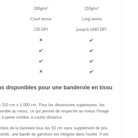
180g/m²
210g/m²
Court terme
Long terme
720 DPI
jusqu'à 1440 DPI
❌
✔️
✔️
✔️
✔️
✔️
❌
✔️
ons disponibles pour une banderole en tissu
de 310 cm x 1.000 cm. Pour les dimensions supérieures, les
emble au verso, ce qui permet de respecter au mieux l'image
 à peine visibles à courte distance.
dure de la bannière tous les 50 cm sans supplément de prix.
bords, une bande de garniture est intégrée dans l'ourlet. Il est