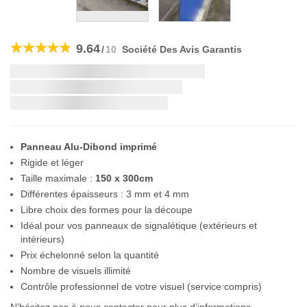
Skip
to
9.64
/
10
Société Des Avis Garantis
the
beginning
Livraison la plus rapide:
of
the
si vous commandez dans les
images
gallery
Panneau Alu-Dibond imprimé
Rigide et léger
Taille maximale :
150 x 300cm
Différentes épaisseurs : 3 mm et 4 mm
Libre choix des formes pour la découpe
Idéal pour vos panneaux de signalétique (extérieurs et
intérieurs)
Prix échelonné selon la quantité
Nombre de visuels illimité
Contrôle professionnel de votre visuel (service compris)