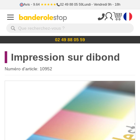
Avis
- 9.64
★★★★★
02 49 88 05 59
Lundi - Vendredi 9h - 18h
02 49 88 05 59
Impression sur dibond
Numéro d'article:
10952
Skip
to
the
end
of
the
images
gallery