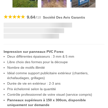
Skip
to
9.64
/
10
Société Des Avis Garantis
the
beginning
Livraison la plus rapide:
of
the
si vous commandez dans les
images
gallery
Impression sur panneaux PVC Forex
Deux différentes épaisseurs : 3 mm & 5 mm
Libre choix des formes pour la découpe
Nombre de motifs illimité
Idéal comme support publicitaire extérieur (chantiers,
échafaudages, grillages)
Durée de vie en extérieur : 2-3 ans
Prix échelonné selon la quantité
Contrôle professionnel de votre visuel (service compris)
Panneaux supérieurs à 150 x 300cm, disponible
uniquement sur demande