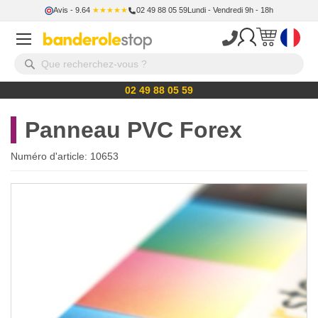
Avis
- 9.64
★★★★★
02 49 88 05 59
Lundi - Vendredi 9h - 18h
02 49 88 05 59
Panneau PVC Forex
Numéro d'article:
10653
Skip
to
the
end
of
the
images
gallery