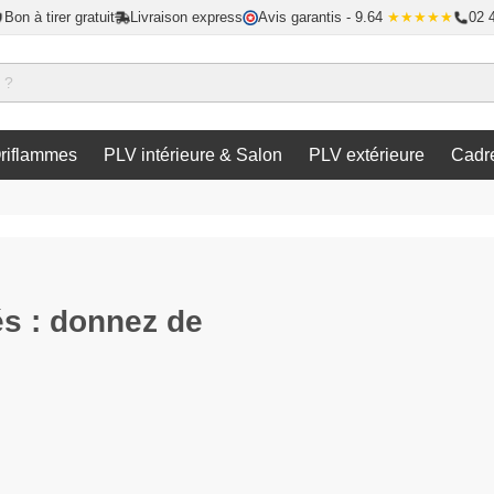
Bon à tirer gratuit
Livraison express
Avis garantis
- 9.64
★★★★★
02 
riflammes
PLV intérieure & Salon
PLV extérieure
Cadr
és : donnez de