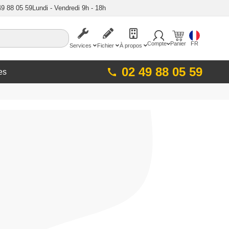
49 88 05 59
Lundi - Vendredi 9h - 18h
Compte
Panier
FR
Services
Fichier
À propos
02 49 88 05 59
es