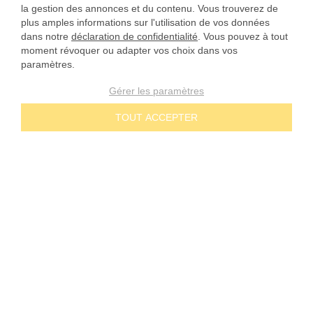
la gestion des annonces et du contenu. Vous trouverez de
plus amples informations sur l'utilisation de vos données
dans notre
déclaration de confidentialité
. Vous pouvez à tout
moment révoquer ou adapter vos choix dans vos
paramètres.
Gérer les paramètres
TOUT ACCEPTER
NOS ENGAGEMENTS
Prix dégressifs
CONTACT
Paiement à 30 jours
Téléphone 02 49 88 05 59
SERVICE
Envoi par marque blanche
Livechat
(
en ligne
)
Livraison rapide
INFORMATIONS
Service de rappel