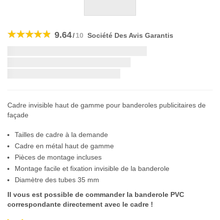
Skip
to
9.64
/
10
Société Des Avis Garantis
the
beginning
Livraison la plus rapide:
of
the
si vous commandez dans les
images
gallery
Cadre invisible haut de gamme pour banderoles publicitaires de
façade
Tailles de cadre à la demande
Cadre en métal haut de gamme
Pièces de montage incluses
Montage facile et fixation invisible de la banderole
Diamètre des tubes 35 mm
Il vous est possible de commander la banderole PVC
correspondante directement avec le cadre !