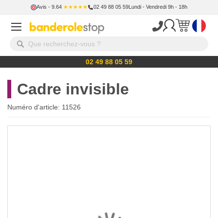
Avis
- 9.64
★★★★★
02 49 88 05 59
Lundi - Vendredi 9h - 18h
02 49 88 05 59
Cadre invisible
Numéro d'article:
11526
Skip
to
the
end
of
the
images
gallery