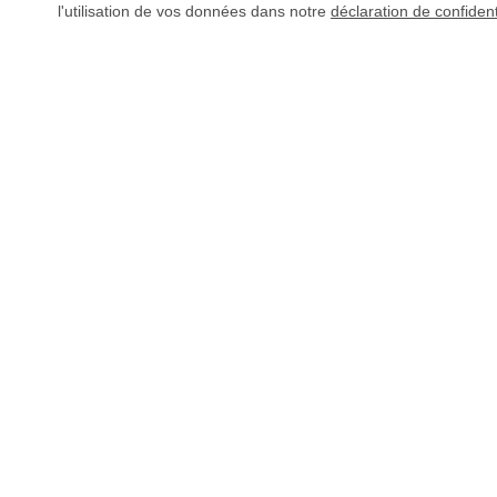
l'utilisation de vos données dans notre
déclaration de confident
AVEZ-VOUS DES QUESTIONS ?
L'envoi de vos fichiers s
règlement.
Plus d'info
02 49 88 05 59
Livechat
(
hors ligne
)
CONTRÔLE DES FI
Prix dégressifs
CONTACT
SERVICE
Téléphone 02 49 88 05
Livraison rapide
F
59
Paiement sécurisé
g
Livechat
(
hors ligne
)
Contrôle des fichiers
B
Service de rappel
Respect de
Q
Demande par e-mail
l’environnement
T
O