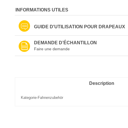
the
beginning
INFORMATIONS UTILES
of
the
images
GUIDE D'UTILISATION POUR DRAPEAUX
gallery
DEMANDE D’ÉCHANTILLON
Faire une demande
Description
Kategorie-Fahnenzubehör