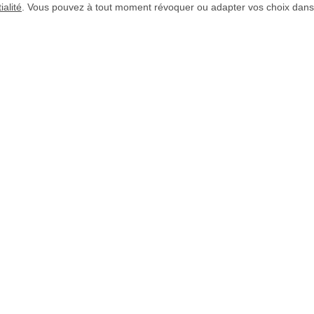
ialité
. Vous pouvez à tout moment révoquer ou adapter vos choix dans
e fait après le
Délais de livraison
rmations
Paiement sécurisé
CHIERS
Paiement à 30 jours
INFORMATIONS
SOCIÉTÉ
AQ Fichiers
Qui sommes-nous ?
raphiques
Mentions légales
log
CGV
uestions courantes
Protection des données
élécharger un gabarit
Déclaration
btenir des échantillons
d'accessibilité