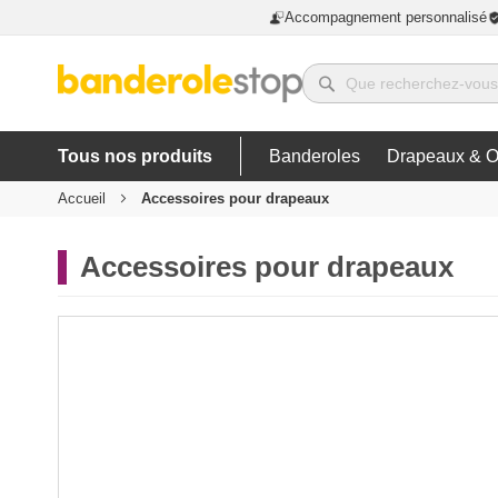
Accompagnement personnalisé
Tous nos produits
Banderoles
Drapeaux & O
Accueil
Accessoires pour drapeaux
Accessoires pour drapeaux
Skip
to
the
end
of
the
images
gallery