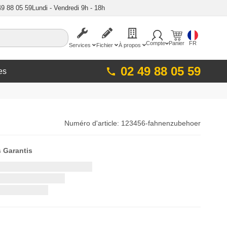
49 88 05 59
Lundi - Vendredi 9h - 18h
Compte
Panier
FR
Services
Fichier
À propos
02 49 88 05 59
es
Numéro d'article:
123456-fahnenzubehoer
s Garantis