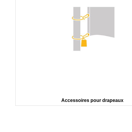
Accessoires pour drapeaux
Skip
to