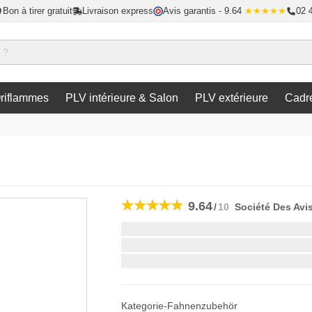
Bon à tirer gratuit
Livraison express
Avis garantis
- 9.64
★★★★★
02 
riflammes
PLV intérieure & Salon
PLV extérieure
Cadr
9.64
/
10
Société Des Avi
Livraison la plus rapide:
si vous commandez dans les
Kategorie-Fahnenzubehör