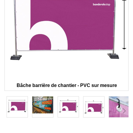
images
gallery
Bâche barrière de chantier - PVC sur mesure