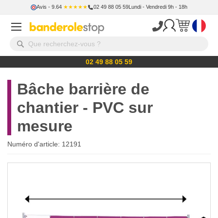
Avis
- 9.64
★★★★★
02 49 88 05 59
Lundi - Vendredi 9h - 18h
02 49 88 05 59
Bâche barrière de
chantier - PVC sur
mesure
Numéro d'article:
12191
Skip
to
the
end
of
the