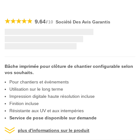
Skip
to
9.64
/
10
Société Des Avis Garantis
the
beginning
Livraison la plus rapide:
of
the
si vous commandez dans les
images
gallery
Bâche imprimée pour clôture de chantier configurable selon
vos souhaits.
Pour chantiers et évènements
Utilisation sur le long terme
Impression digitale haute résolution incluse
Finition incluse
Résistante aux UV et aux intempéries
Service de pose disponible sur demande
plus d'informations sur le produit