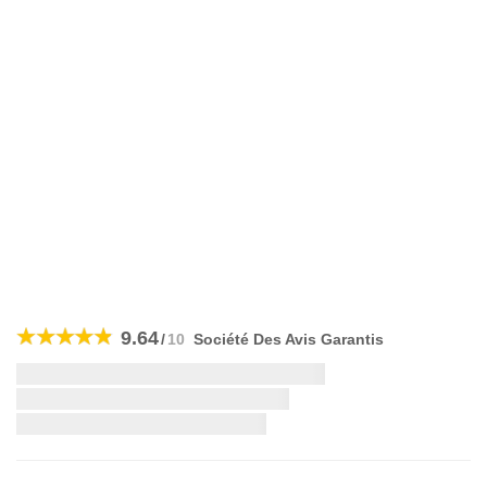
Skip
to
9.64
/
10
Société Des Avis Garantis
the
beginning
Livraison la plus rapide:
of
the
images
gallery