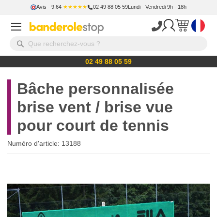
Avis
- 9.64
★★★★★
02 49 88 05 59
Lundi - Vendredi 9h - 18h
02 49 88 05 59
Bâche personnalisée
brise vent / brise vue
pour court de tennis
Numéro d'article:
13188
Skip
to
the
end
of
the