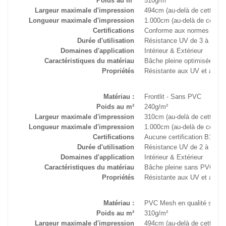
Poids au m²
510g/m²
Largeur maximale d'impression
494cm (au-delà de cette me
Longueur maximale d'impression
1.000cm (au-delà de cette 
Certifications
Conforme aux normes B1 an
Durée d'utilisation
Résistance UV de 3 à 5 an
Domaines d'application
Intérieur & Extérieur
Caractéristiques du matériau
Bâche pleine optimisée pou
Propriétés
Résistante aux UV et aux i
Matériau :
Frontlit - Sans PVC
Poids au m²
240g/m²
Largeur maximale d'impression
310cm (au-delà de cette me
Longueur maximale d'impression
1.000cm (au-delà de cette 
Certifications
Aucune certification B1 ant
Durée d'utilisation
Résistance UV de 2 à 3 an
Domaines d'application
Intérieur & Extérieur
Caractéristiques du matériau
Bâche pleine sans PVC en p
Propriétés
Résistante aux UV et aux i
Matériau :
PVC Mesh en qualité stand
Poids au m²
310g/m²
Largeur maximale d'impression
494cm (au-delà de cette me