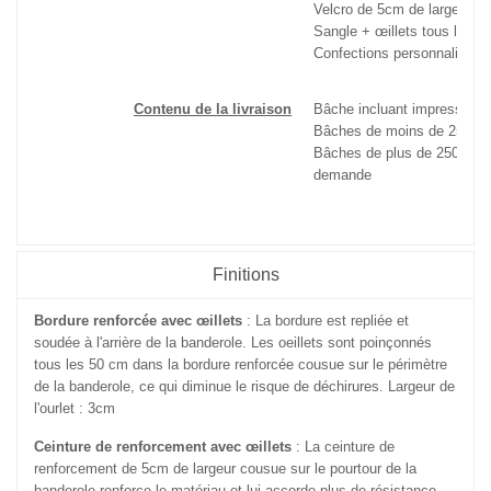
Velcro de 5cm de large : Noi
Sangle + œillets tous les 
Confections personnalisée
Contenu de la livraison
Bâche incluant impression e
Bâches de moins de 250cm su
Bâches de plus de 250cm li
demande
Finitions
Bordure renforcée avec œillets
: La bordure est repliée et
soudée à l'arrière de la banderole. Les oeillets sont poinçonnés
tous les 50 cm dans la bordure renforcée cousue sur le périmètre
de la banderole, ce qui diminue le risque de déchirures. Largeur de
l'ourlet : 3cm
Ceinture de renforcement avec œillets
: La ceinture de
renforcement de 5cm de largeur cousue sur le pourtour de la
banderole renforce le matériau et lui accorde plus de résistance.