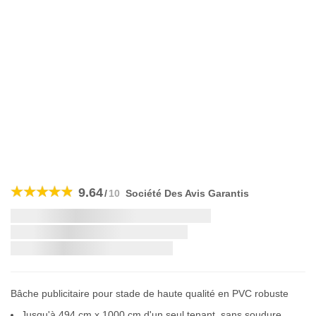
Skip
to
9.64
/
10
Société Des Avis Garantis
the
beginning
Livraison la plus rapide:
of
the
images
gallery
Bâche publicitaire pour stade de haute qualité en PVC robuste
Jusqu'à 494 cm x 1000 cm d'un seul tenant, sans soudure