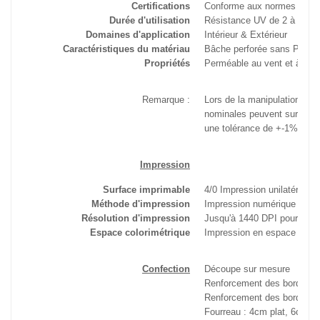
Certifications
Conforme aux normes B1 an
Durée d'utilisation
Résistance UV de 2 à 3 an
Domaines d'application
Intérieur & Extérieur
Caractéristiques du matériau
Bâche perforée sans PVC o
Propriétés
Perméable au vent et à la l
Remarque :
Lors de la manipulation de
nominales peuvent survenir 
une tolérance de +-1%.
Impression
Surface imprimable
4/0 Impression unilatérale
Méthode d'impression
Impression numérique UV (S
Résolution d'impression
Jusqu'à 1440 DPI pour un re
Espace colorimétrique
Impression en espace colori
Confection
Découpe sur mesure
Renforcement des bords
Renforcement des bords + œ
Fourreau : 4cm plat, 6cm pl