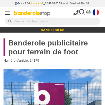
Avis
- 9.64
★★★★★
02 49 88 05 59
Lundi - Vendredi 9h - 18h
02 49 88 05 59
Banderole publicitaire
pour terrain de foot
Numéro d'article:
14179
Skip
to
the
end
of
the
images
gallery