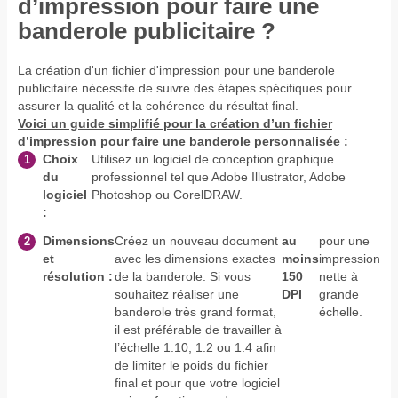
d’impression pour faire une
banderole publicitaire ?
La création d'un fichier d'impression pour une banderole
publicitaire nécessite de suivre des étapes spécifiques pour
assurer la qualité et la cohérence du résultat final.
Voici un guide simplifié pour la création d’un fichier
d’impression pour faire une banderole personnalisée :
Choix
Utilisez un logiciel de conception graphique
du
professionnel tel que Adobe Illustrator, Adobe
logiciel
Photoshop ou CorelDRAW.
:
Dimensions
Créez un nouveau document
au
pour une
et
avec les dimensions exactes
moins
impression
résolution :
de la banderole. Si vous
150
nette à
souhaitez réaliser une
DPI
grande
banderole très grand format,
échelle.
il est préférable de travailler à
l’échelle 1:10, 1:2 ou 1:4 afin
de limiter le poids du fichier
final et pour que votre logiciel