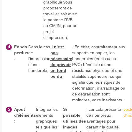
graphique vous
proposeront de
travailler soit avec
le pantone RVB
ou CMJN, pour un
projet
d’impression,
Fonds
Dans le cas
il n’est
. En effet, contrairement aux
perdus
de
pas
supports en papier, les
:
l’impression
nécessaire
banderoles (en tissu ou
d’une
de prévoir
PVC) bénéficie d’une
banderole,
un fond
résistance physique et une
perdu
stabilité supérieure, ce qui
signifie que les risques de
déformation, d'arrachage ou
de dégradation sont
moindres, voire inexistants.
Ajout
Intégrez les
Si
, car cela présente
vect
d'éléments
éléments
possible,
de nombreux
d’im
:
graphiques
utilisez des
avantages pour
tels que les
images
garantir la qualité