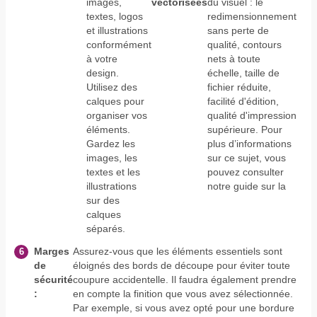
images,
vectorisées
du visuel : le
textes, logos
redimensionnement
et illustrations
sans perte de
conformément
qualité, contours
à votre
nets à toute
design.
échelle, taille de
Utilisez des
fichier réduite,
calques pour
facilité d'édition,
organiser vos
qualité d'impression
éléments.
supérieure. Pour
Gardez les
plus d’informations
images, les
sur ce sujet, vous
textes et les
pouvez consulter
illustrations
notre guide sur la
sur des
calques
séparés.
Marges
Assurez-vous que les éléments essentiels sont
de
éloignés des bords de découpe pour éviter toute
sécurité
coupure accidentelle. Il faudra également prendre
:
en compte la finition que vous avez sélectionnée.
Par exemple, si vous avez opté pour une bordure