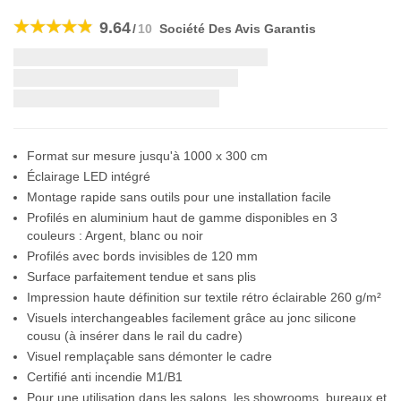
Skip
to
9.64
/
10
Société Des Avis Garantis
the
beginning
Livraison la plus rapide:
of
the
si vous commandez dans les
images
gallery
Format sur mesure jusqu'à 1000 x 300 cm
Éclairage LED intégré
Montage rapide sans outils pour une installation facile
Profilés en aluminium haut de gamme disponibles en 3
couleurs : Argent, blanc ou noir
Profilés avec bords invisibles de 120 mm
Surface parfaitement tendue et sans plis
Impression haute définition sur textile rétro éclairable 260 g/m²
Visuels interchangeables facilement grâce au jonc silicone
cousu (à insérer dans le rail du cadre)
Visuel remplaçable sans démonter le cadre
Certifié anti incendie M1/B1
Pour une utilisation dans les salons, les showrooms, bureaux et