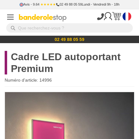
Avis
- 9.64
★★★★★
02 49 88 05 59
Lundi - Vendredi 9h - 18h
02 49 88 05 59
Cadre LED autoportant
Premium
Numéro d'article:
14996
Skip
to
the
end
of
the
images
gallery