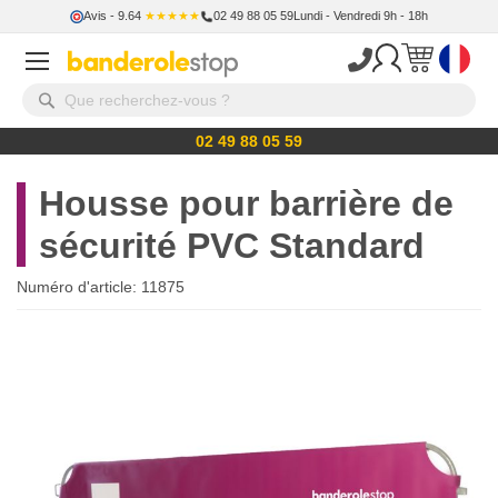
Avis
- 9.64
★★★★★
02 49 88 05 59
Lundi - Vendredi 9h - 18h
02 49 88 05 59
Housse pour barrière de
sécurité PVC Standard
Numéro d'article:
11875
Skip
to
the
end
of
the
images
gallery