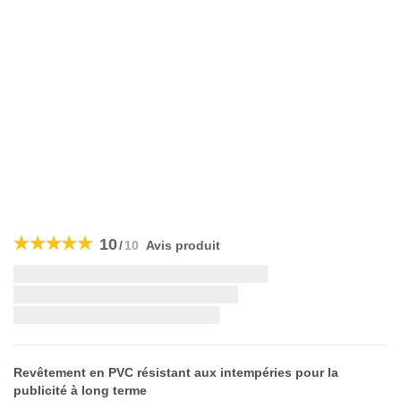
Skip
to
10
/
10
Avis produit
the
beginning
Livraison la plus rapide:
of
the
images
gallery
Revêtement en PVC résistant aux intempéries pour la
publicité à long terme