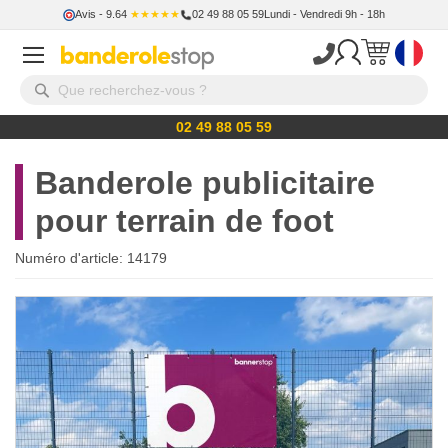
Avis
- 9.64
★★★★★
02 49 88 05 59
Lundi - Vendredi 9h - 18h
02 49 88 05 59
Banderole publicitaire
pour terrain de foot
Numéro d'article:
14179
Skip
to
the
end
of
the
images
gallery