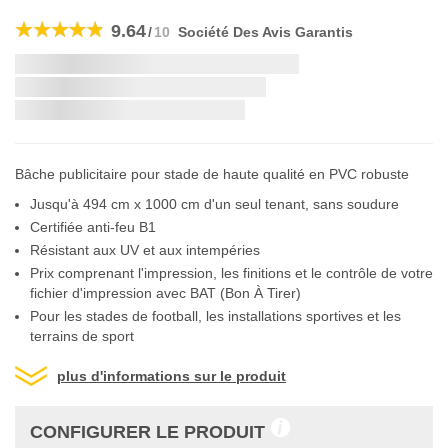
Skip
to
9.64
/
10
Société Des Avis Garantis
the
beginning
Livraison la plus rapide:
of
the
si vous commandez dans les
images
gallery
Bâche publicitaire pour stade de haute qualité en PVC robuste
Jusqu'à 494 cm x 1000 cm d'un seul tenant, sans soudure
Certifiée anti-feu B1
Résistant aux UV et aux intempéries
Prix comprenant l'impression, les finitions et le contrôle de votre
fichier d'impression avec BAT (Bon À Tirer)
Pour les stades de football, les installations sportives et les
terrains de sport
plus d'informations sur le produit
CONFIGURER LE PRODUIT