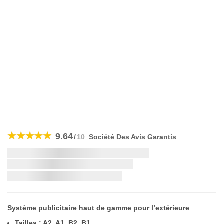
Skip
to
9.64
/
10
Société Des Avis Garantis
the
beginning
Livraison la plus rapide:
of
the
images
gallery
Système publicitaire haut de gamme pour l’extérieure
Tailles : A2, A1, B2, B1