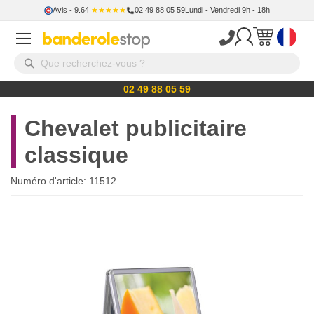
Avis
- 9.64
★★★★★
02 49 88 05 59
Lundi - Vendredi 9h - 18h
02 49 88 05 59
Chevalet publicitaire
classique
Numéro d'article:
11512
Skip
to
the
end
of
the
images
gallery