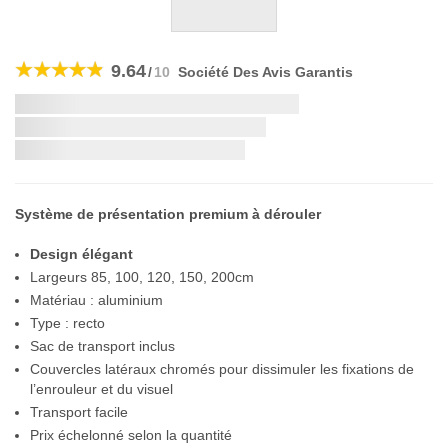
Skip
to
9.64
/
10
Société Des Avis Garantis
the
beginning
Livraison la plus rapide:
of
the
si vous commandez dans les
images
gallery
Système de présentation premium à dérouler
Design élégant
Largeurs 85, 100, 120, 150, 200cm
Matériau : aluminium
Type : recto
Sac de transport inclus
Couvercles latéraux chromés pour dissimuler les fixations de
l’enrouleur et du visuel
Transport facile
Prix échelonné selon la quantité