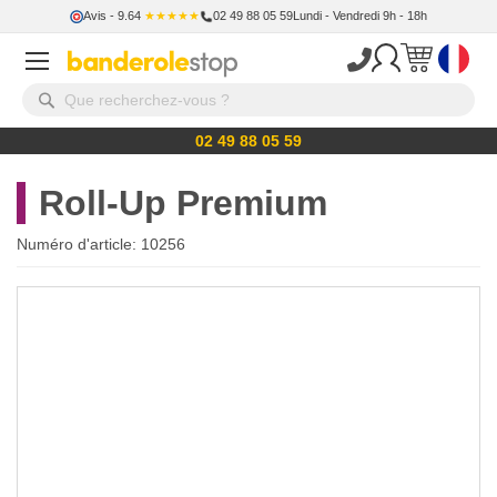
Avis
- 9.64
★★★★★
02 49 88 05 59
Lundi - Vendredi 9h - 18h
02 49 88 05 59
Roll-Up Premium
Numéro d'article:
10256
Skip
to
the
end
of
the
images
gallery