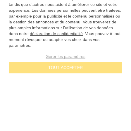
tandis que d'autres nous aident à améliorer ce site et votre
expérience. Les données personnelles peuvent être traitées,
par exemple pour la publicité et le contenu personnalisés ou
la gestion des annonces et du contenu. Vous trouverez de
plus amples informations sur l'utilisation de vos données
dans notre
déclaration de confidentialité
. Vous pouvez à tout
moment révoquer ou adapter vos choix dans vos
paramètres.
Gérer les paramètres
TOUT ACCEPTER
NOS ENGAGEMENTS
Prix dégressifs
CONTACT
Paiement à 30 jours
Téléphone 02 49 88 05 59
SERVICE
Envoi par marque blanche