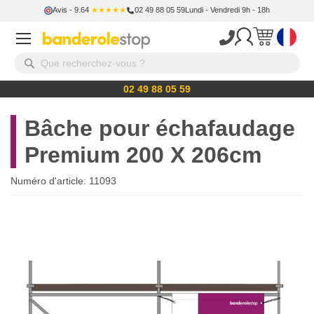
Avis
- 9.64
★★★★★
02 49 88 05 59
Lundi - Vendredi 9h - 18h
02 49 88 05 59
Bâche pour échafaudage
Premium 200 X 206cm
Numéro d'article:
11093
Skip
to
the
end
of
the
images
gallery