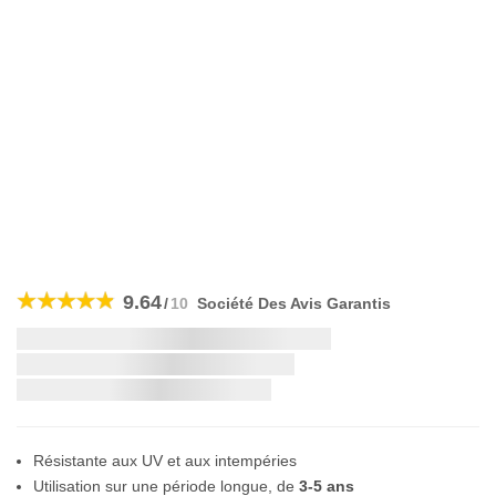
Skip
to
9.64
/
10
Société Des Avis Garantis
the
beginning
Livraison la plus rapide:
of
the
images
gallery
Résistante aux UV et aux intempéries
Utilisation sur une période longue, de
3-5 ans