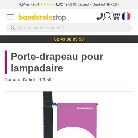
Avis
- 9.64
★★★★★
02 49 88 05 59
Lundi - Vendredi 9h - 18h
02 49 88 05 59
Porte-drapeau pour
lampadaire
Numéro d'article:
12059
Skip
to
the
end
of
the
images
gallery