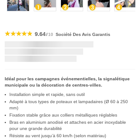
Skip
to
9.64
/
10
Société Des Avis Garantis
the
beginning
Livraison la plus rapide:
of
the
si vous commandez dans les
images
gallery
Idéal pour les campagnes événementielles, la signalétique
municipale ou la décoration de centres-villes.
Installation simple et rapide, sans outil
Adapté à tous types de poteaux et lampadaires (Ø 60 à 250
mm)
Fixation stable grâce aux colliers métalliques réglables
Bras en aluminium anodisé et attaches en acier inoxydable
pour une grande durabilité
Résiste au vent jusqu’à 60 km/h (selon matériau)