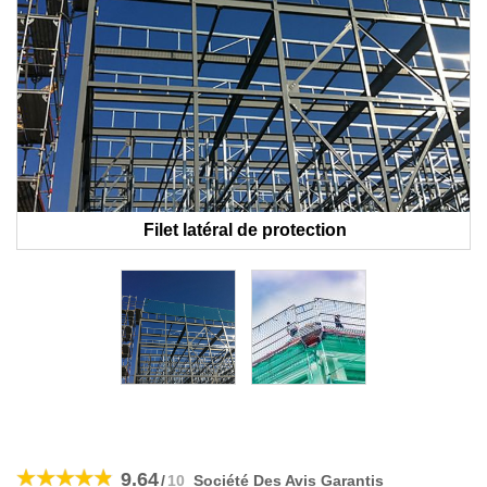
Filet latéral de protection
Skip
to
9.64
/
10
Société Des Avis Garantis