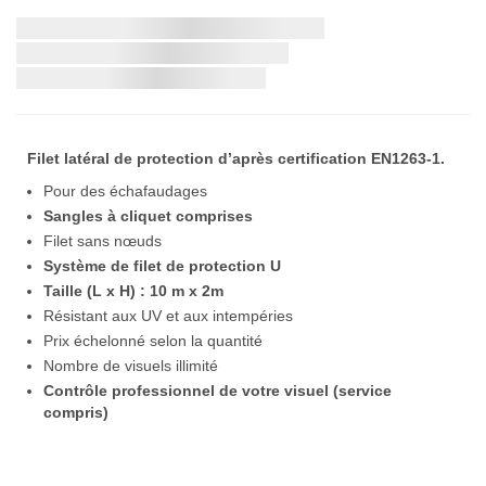
the
beginning
Livraison la plus rapide:
of
the
si vous commandez dans les
images
gallery
Filet latéral de protection d’après certification EN1263-1.
Pour des échafaudages
Sangles à cliquet comprises
Filet sans nœuds
Système de filet de protection U
Taille (L x H) : 10 m x 2m
Résistant aux UV et aux intempéries
Prix échelonné selon la quantité
Nombre de visuels illimité
Contrôle professionnel de votre visuel (service
compris)