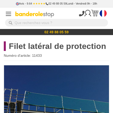
Avis
- 9.64
★★★★★
02 49 88 05 59
Lundi - Vendredi 9h - 18h
02 49 88 05 59
Filet latéral de protection
Numéro d'article:
11433
Skip
to
the
end
of
the
images
gallery