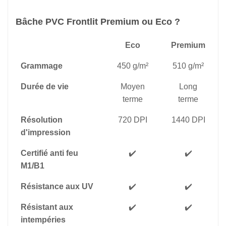
Bâche PVC Frontlit Premium ou Eco ?
Eco
Premium
Grammage
450 g/m²
510 g/m²
Durée de vie
Moyen
Long
terme
terme
Résolution
720 DPI
1440 DPI
d'impression
Certifié anti feu
✔️
✔️
M1/B1
Résistance aux UV
✔️
✔️
Résistant aux
✔️
✔️
intempéries