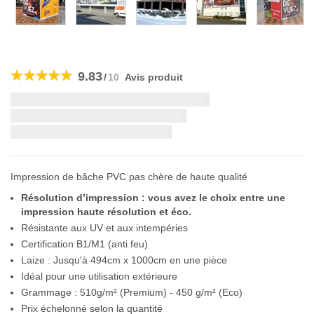
Skip
to
9.83
/
10
Avis produit
the
beginning
Livraison la plus rapide:
of
the
si vous commandez dans les
images
gallery
Impression de bâche PVC pas chère de haute qualité
Résolution d’impression : vous avez le choix entre une
impression haute résolution et éco.
Résistante aux UV et aux intempéries
Certification B1/M1 (anti feu)
Laize : Jusqu'à 494cm x 1000cm en une pièce
Idéal pour une utilisation extérieure
Grammage : 510g/m² (Premium) - 450 g/m² (Eco)
Prix échelonné selon la quantité