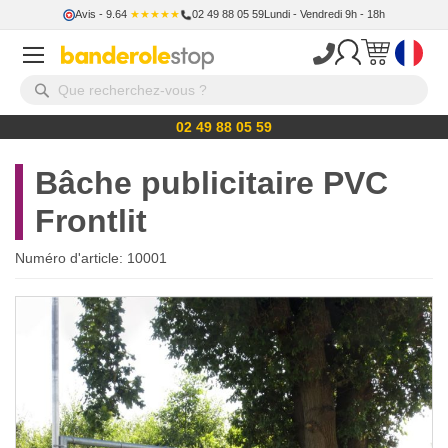
Avis
- 9.64
★★★★★
02 49 88 05 59
Lundi - Vendredi 9h - 18h
02 49 88 05 59
Bâche publicitaire PVC
Frontlit
Numéro d'article:
10001
Skip
to
the
end
of
the
images
gallery