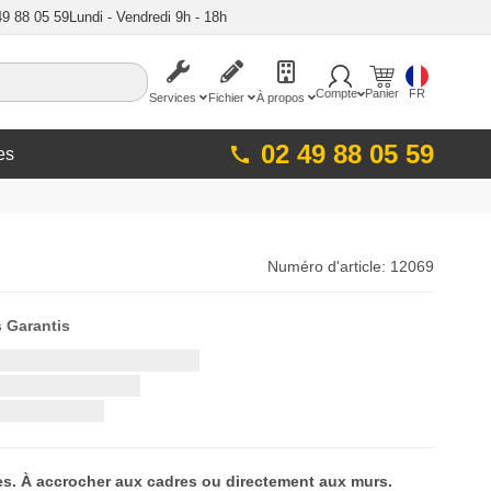
49 88 05 59
Lundi - Vendredi 9h - 18h
Compte
Panier
FR
Services
Fichier
À propos
02 49 88 05 59
es
Numéro d'article:
12069
s Garantis
s. À accrocher aux cadres ou directement aux murs.