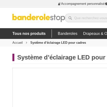
Accompagnement personnalisé
Tous nos produits
Banderoles
Drapeaux & O
Accueil
Système d’éclairage LED pour cadres
Système d’éclairage LED pour
Skip
to
the
end
of
the
images
gallery