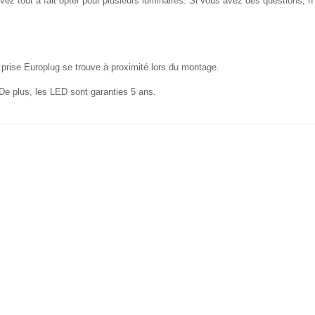
ez tout à fait opter pour plusieurs luminaires. Si vous avez des questions, n
 prise Europlug se trouve à proximité lors du montage.
e plus, les LED sont garanties 5 ans.