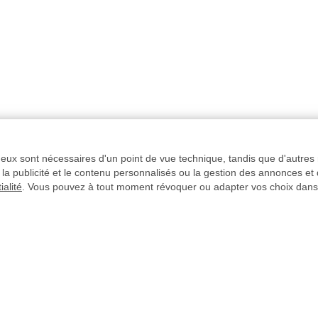
e eux sont nécessaires d'un point de vue technique, tandis que d'autres 
la publicité et le contenu personnalisés ou la gestion des annonces et
ialité
. Vous pouvez à tout moment révoquer ou adapter vos choix dans
e fait après le
Délais de livraison
rmations
Paiement sécurisé
CHIERS
Paiement à 30 jours