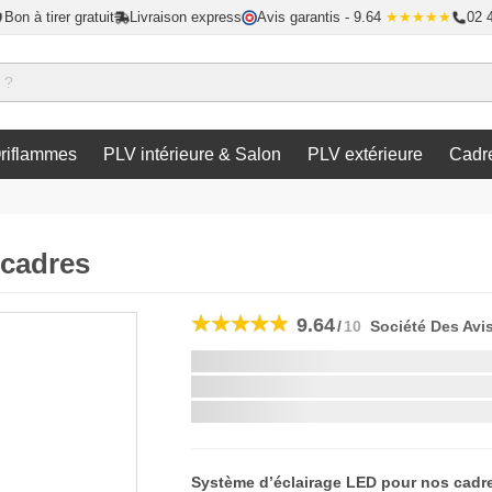
Bon à tirer gratuit
Livraison express
Avis garantis
- 9.64
★★★★★
02 
riflammes
PLV intérieure & Salon
PLV extérieure
Cadr
 cadres
9.64
/
10
Société Des Avi
Livraison la plus rapide:
si vous commandez dans les
Système d’éclairage LED pour nos cadre