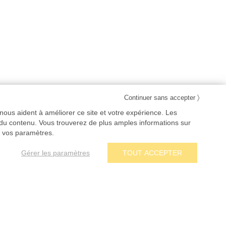
〉
Continuer sans accepter
nous aident à améliorer ce site et votre expérience. Les
 du contenu. Vous trouverez de plus amples informations sur
 vos paramètres.
139,50 €
AJOUTER AU PANIER
Gérer les paramètres
TOUT ACCEPTER
Prix HT
Envoi par marque blanche