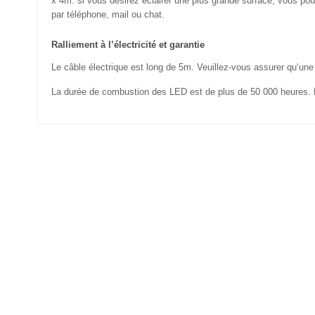
x 4m. si vous désirez éclairer une plus grande surface, vous pouv
par téléphone, mail ou chat.
Ralliement à l’électricité et garantie
Le câble électrique est long de 5m. Veuillez-vous assurer qu‘une
La durée de combustion des LED est de plus de 50 000 heures. D