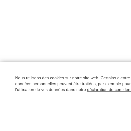
Nous utilisons des cookies sur notre site web. Certains d'entr
données personnelles peuvent être traitées, par exemple pour 
l'utilisation de vos données dans notre
déclaration de confident
AVEZ-VOUS DES QUESTIONS ?
L'envoi de vos fichiers s
règlement.
Plus d'info
02 49 88 05 59
Livechat
(
hors ligne
)
CONTRÔLE DES FI
Prix dégressifs