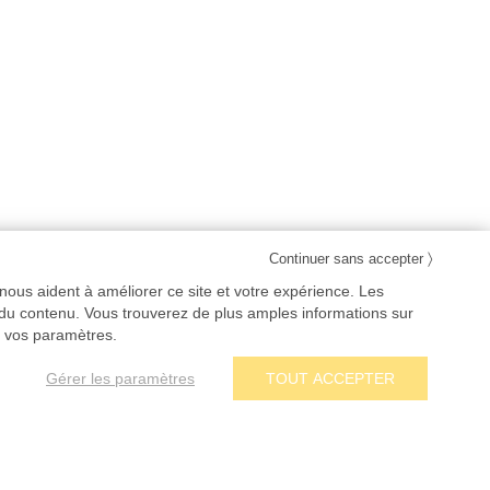
〉
Continuer sans accepter
nous aident à améliorer ce site et votre expérience. Les
 du contenu. Vous trouverez de plus amples informations sur
 vos paramètres.
1642,80 €
AJOUTER AU PANIER
Gérer les paramètres
TOUT ACCEPTER
Prix HT
Envoi par marque blanche