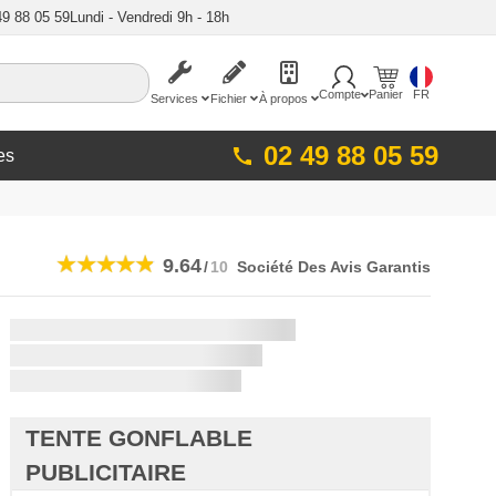
49 88 05 59
Lundi - Vendredi 9h - 18h
Compte
Panier
FR
Services
Fichier
À propos
02 49 88 05 59
es
9.64
/
10
Société Des Avis Garantis
Livraison la plus rapide:
si vous commandez dans les
TENTE GONFLABLE
PUBLICITAIRE