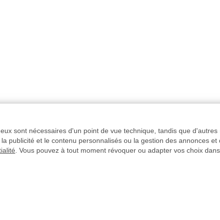
e eux sont nécessaires d'un point de vue technique, tandis que d'autres 
la publicité et le contenu personnalisés ou la gestion des annonces et
ialité
. Vous pouvez à tout moment révoquer ou adapter vos choix dans
e fait après le
Délais de livraison
rmations
Paiement sécurisé
CHIERS
Paiement à 30 jours