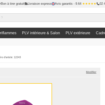
Bon à tirer gratuit
Livraison express
Avis garantis
- 9.64
★★★★★
02 
riflammes
PLV intérieure & Salon
PLV extérieure
Cadr
o d'article: 12243
Modifier