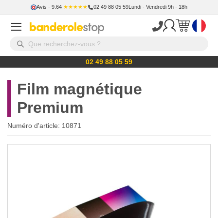
Avis
- 9.64
★★★★★
02 49 88 05 59
Lundi - Vendredi 9h - 18h
02 49 88 05 59
Film magnétique
Premium
Numéro d'article:
10871
Skip
to
the
end
of
the
images
gallery