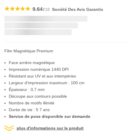
Skip
to
9.64
/
10
Société Des Avis Garantis
the
beginning
Livraison la plus rapide:
of
the
si vous commandez dans les
images
gallery
Film Magnétique Premium
Face arrière magnétique
Impression numérique 1440 DPI
Résistant aux UV et aux intempéries
Largeur d'impression maximum : 100 cm
Épaisseur : 0,7 mm
Découpe aux contours possible
Nombre de motifs illimité
Durée de vie : 5 7 ans
Service de pose disponible sur demande
plus d'informations sur le produit